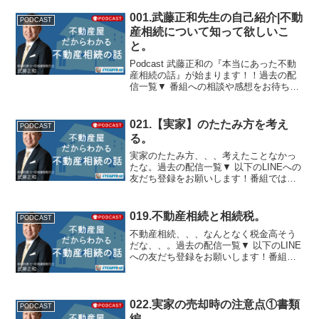
様からのお悩みや、ご相談を募集してい
ます。あなたのご相談や扱って欲しいテ
001.武藤正和先生の自己紹介|不動
PODCAST
ーマについて、武藤...
産相続について知って欲しいこ
と。
Podcast 武藤正和の『本当にあった不動
産相続の話』が始まります！！過去の配
信一覧▼ 番組への相談や感想をお待ちし
ています。番組では、リスナーの皆様か
らのお悩みや、ご相談を募集していま
す。あなたのご相談や扱って欲しいテー
021.【実家】のたたみ方を考え
PODCAST
マについて、武藤...
る。
実家のたたみ方、、、考えたことなかっ
たな。過去の配信一覧▼ 以下のLINEへの
友だち登録をお願いします！番組では、
リスナーの皆様からのお悩みや、ご相談
を募集しています。あなたのご相談や扱
って欲しいテーマについて、武藤先生が
019.不動産相続と相続税。
PODCAST
番組内で回答してく...
不動産相続、、、なんとなく税金高そう
だな、、。過去の配信一覧▼ 以下のLINE
への友だち登録をお願いします！番組で
は、リスナーの皆様からのお悩みや、ご
相談を募集しています。あなたのご相談
や扱って欲しいテーマについて、武藤先
生が番組内で回答し...
022.実家の売却時の注意点①書類
PODCAST
編