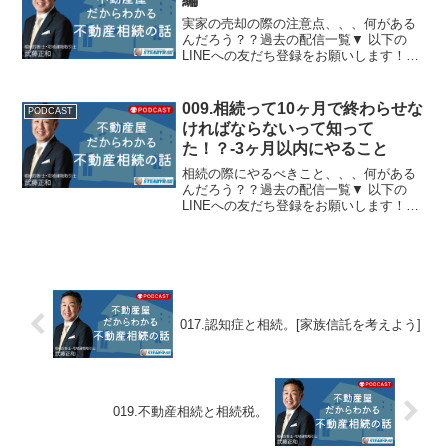
実家の売却の際の注意点、、、何がある
んだろう？？過去の配信一覧▼ 以下の
LINEへの友だち登録をお願いします！番
組では、リスナーの皆様からのお悩み
や、ご相談を募集しています。あなたの
ご相談や扱って欲しいテーマについて、
009.相続って10ヶ月で終わらせな
PODCAST
武藤先生が番組内で回答...
ければならないって知って
た！？-3ヶ月以内にやること
相続の際にやるべきこと、、、何がある
んだろう？？過去の配信一覧▼ 以下の
LINEへの友だち登録をお願いします！番
組では、リスナーの皆様からのお悩み
や、ご相談を募集しています。あなたの
ご相談や扱って欲しいテーマについて、
武藤先生が番組内で回答...
017.認知症と相続。[家族信託を考えよう]
019.不動産相続と相続税。